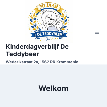
Doorgaan
naar
inhoud
Kinderdagverblijf De
Teddybeer
Wederikstraat 2a, 1562 RR Krommenie
Welkom