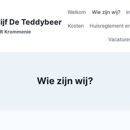
Welkom
Wie zijn wij?
I
ijf De Teddybeer
Kosten
Huisreglement en
 RR Krommenie
Vacature
Wie zijn wij?