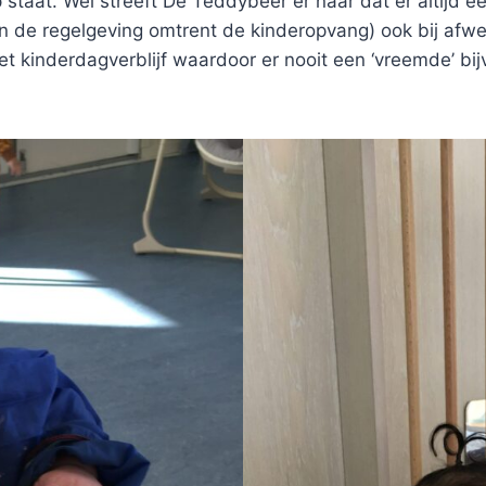
staat. Wel streeft De Teddybeer er naar dat er altijd e
d in de regelgeving omtrent de kinderopvang) ook bij af
et kinderdagverblijf waardoor er nooit een ‘vreemde’ bi